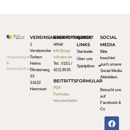
VEREINSANSCHRIFT
ERREICHBARKEIT
QUICK
SOCIAL
1.
eMail:
LINKS
MEDIA
Vorsitzender
info@ssg-
Startseite
Bitte
Impressum
Torben
rohrsen.de
beachtet
Über uns
&
Helms
Tel.: 0151 /
auch unsere
Spielpläne
Datenschutz
Ginsterweg
42113535
Social Media
33
Aktivitäten.
BEITRITTSFORMULAR
31622
PDF-
Heemsen
Besucht uns
Formular
auf
herunterladen
Facebook &
Co